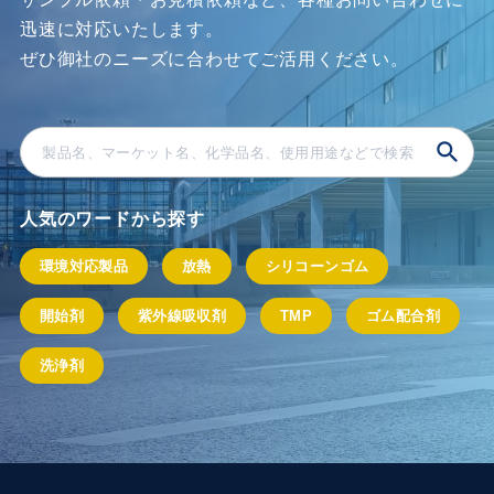
迅速に対応いたします。
ぜひ御社のニーズに合わせてご活⽤ください。
人気のワードから探す
環境対応製品
放熱
シリコーンゴム
開始剤
紫外線吸収剤
TMP
ゴム配合剤
洗浄剤