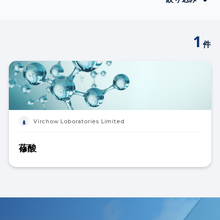
1
件
Virchow Loboratories Limited
蓚酸