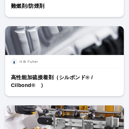
難燃剤/防煙剤
H.B. Fuller
高性能加硫接着剤（シルボンド® /
Cilbond® ）